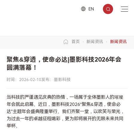
EN
首页
首页
·
新闻资讯
·
新闻资讯
产品中心
聚焦&穿透，使命必达|墨影科技2026年会
软件
成功案例
圆满落幕！
百川控制器
3C电子行业
关于墨影
时间：2026-02-10
发布：墨影科技
烛微示教器myHMI
公司简介
新闻资讯
当科技的严谨遇见庆典的热情，一场属于全体墨影人的璀璨
天工柔性制造管理系统
企业文化
年会就此启幕。近日，墨影科技2026“聚焦&穿透，使命必
新闻资讯
联系我们
达”主题年会盛典隆重举行。我们齐聚一堂，以欢笑与荣光，
硬件
为过去一年的卓越征程喝彩，更为即将展开的无限未来共同
移动协作机器人
举杯。